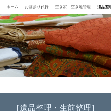
ホーム
お墓参り代行
空き家・空き地管理
遺品整
ip to main content
Skip to navigat
［
遺品整理・生前整理
］